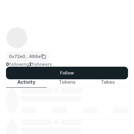
0x72e0...488e
0
following
2
followers
Follow
Activity
Tokens
Takes
·
·
·
·