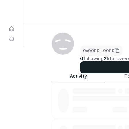
0x0000...0000
0
following
25
follower
Activity
T
·
·
·
·