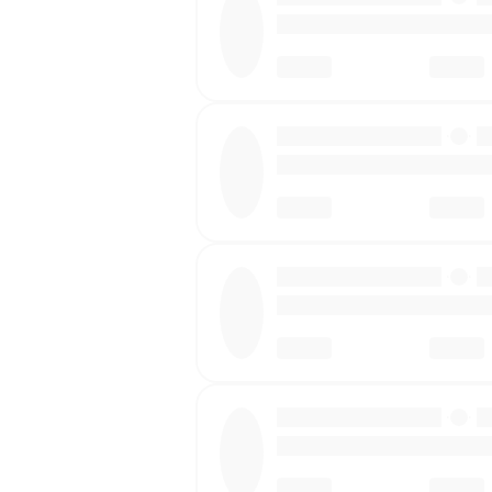
·
·
·
·
·
·