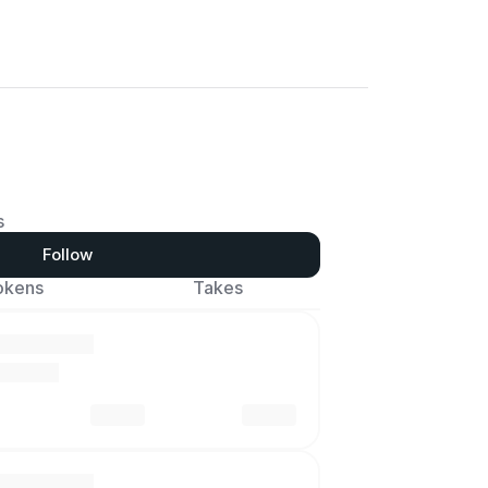
s
Follow
okens
Takes