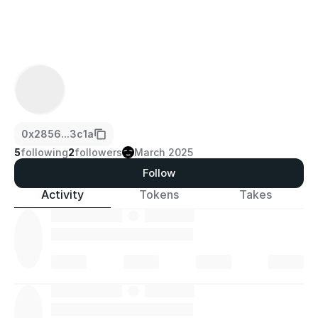
0x2856...3c1a
5
following
2
followers
March 2025
Follow
Activity
Tokens
Takes
·
·
·
·