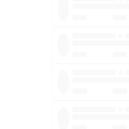
·
·
·
·
·
·