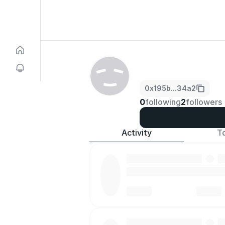
0x195b...34a2
0
following
2
followers
Activity
T
·
·
·
·