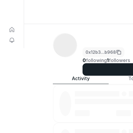
0x12b3...b968
0
following
1
followers
Activity
T
·
·
·
·