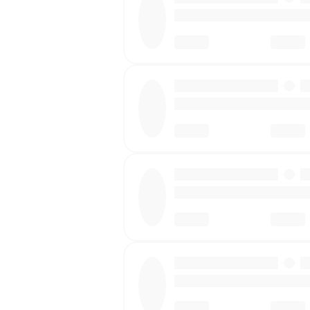
·
·
·
·
·
·