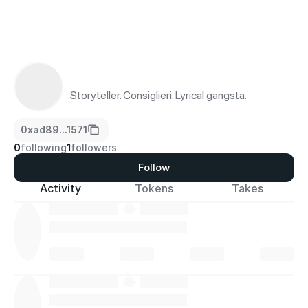
Storyteller. Consiglieri. Lyrical gangsta.
0xad89...1571
0
following
1
followers
Follow
Activity
Tokens
Takes
·
·
·
·