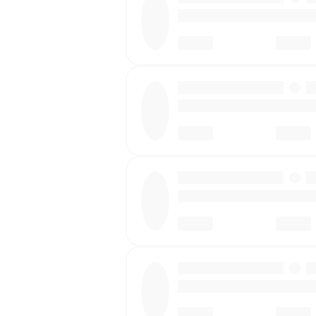
·
·
·
·
·
·