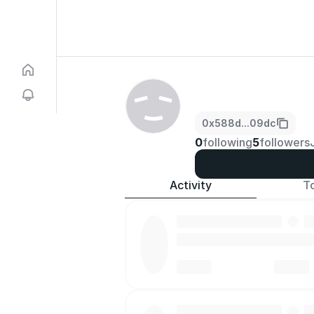
0x588d...09dc
0
following
5
followers
Activity
T
·
·
·
·