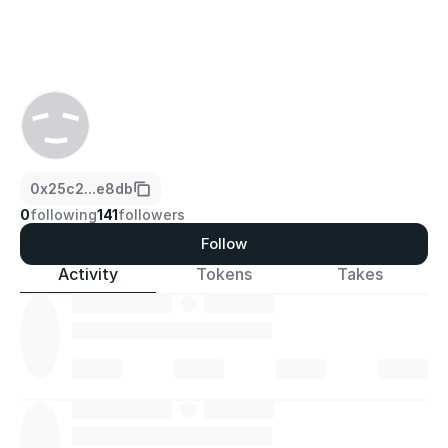
0x25c2...e8db
0
following
141
followers
Follow
Activity
Tokens
Takes
·
·
·
·