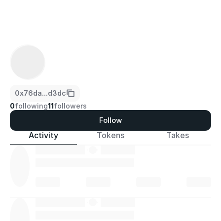
0x76da...d3dc
0
following
11
followers
Follow
Activity
Tokens
Takes
·
·
·
·