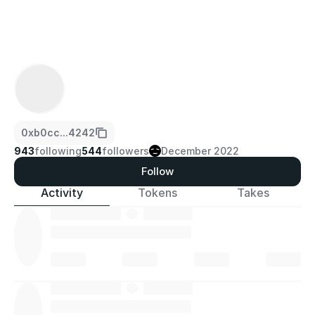
0xb0cc...4242
943
following
544
followers
December 2022
Follow
Activity
Tokens
Takes
·
·
·
·