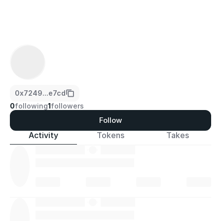
0x7249...e7cd
0
following
1
followers
Follow
Activity
Tokens
Takes
·
·
·
·