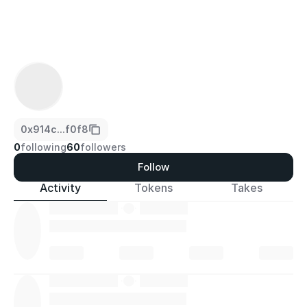
0x914c...f0f8
0
following
60
followers
Follow
Activity
Tokens
Takes
·
·
·
·