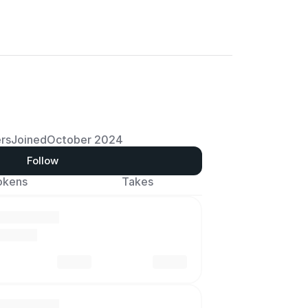
rs
Joined
October 2024
Follow
okens
Takes