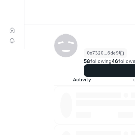
0x7320...6de9
58
following
46
followe
Activity
T
·
·
·
·