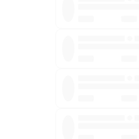
·
·
·
·
·
·