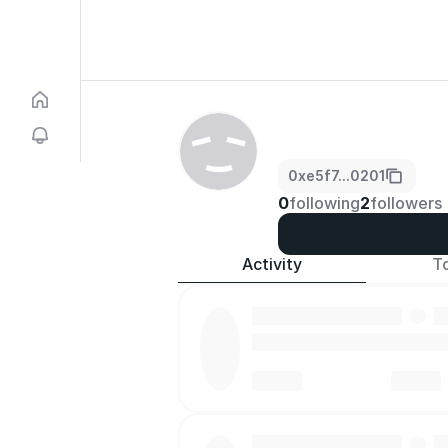
0xe5f7...0201
0
following
2
followers
Activity
T
·
·
·
·