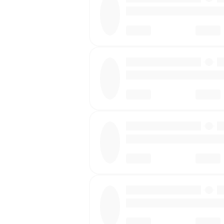
·
·
·
·
·
·