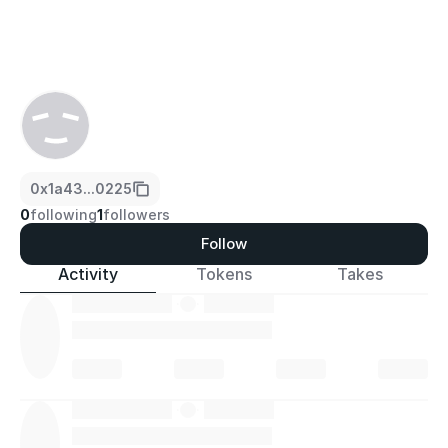
0x1a43...0225
0
following
1
followers
Follow
Activity
Tokens
Takes
·
·
·
·