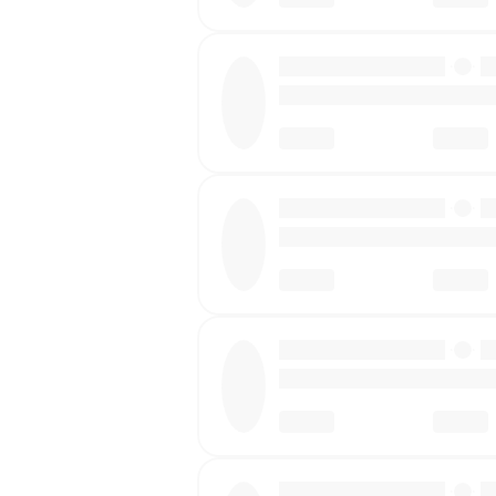
·
·
·
·
·
·
·
·