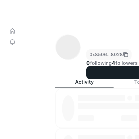
0x8506...8028
0
following
4
followers
Activity
T
·
·
·
·