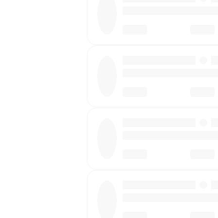
·
·
·
·
·
·