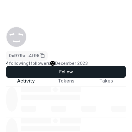
0x979a...4f95
4
following
1
followers
December 2023
Follow
Activity
Tokens
Takes
·
·
·
·