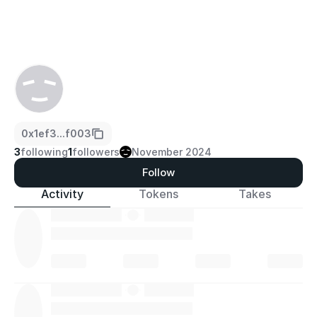
0x1ef3...f003
3
following
1
followers
November 2024
Follow
Activity
Tokens
Takes
·
·
·
·