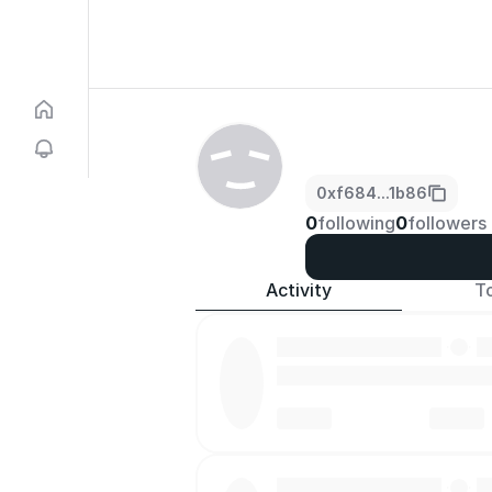
0xf684...1b86
0
following
0
followers
Activity
T
·
·
·
·