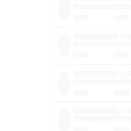
·
·
·
·
·
·