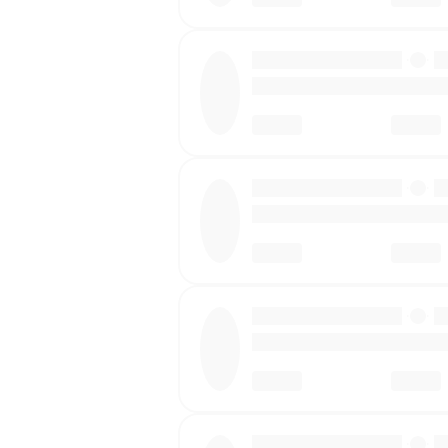
·
·
·
·
·
·
·
·