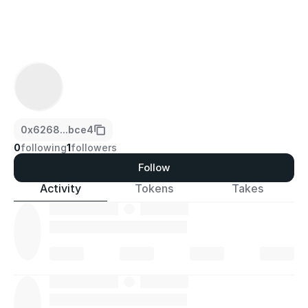
0x6268...bce4
0
following
1
followers
Follow
Activity
Tokens
Takes
·
·
·
·