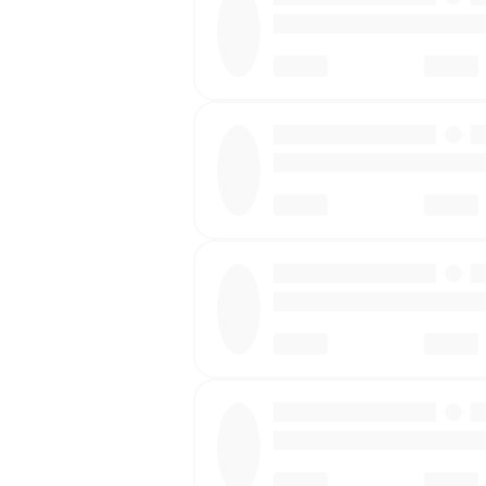
·
·
·
·
·
·