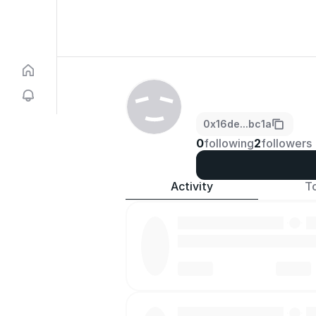
0x16de...bc1a
0
following
2
followers
Activity
T
·
·
·
·