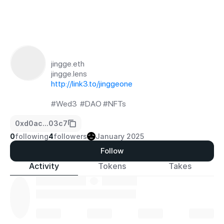
jingge.eth
http://link3.to/jinggeone
#Wed3  #DAO #NFTs
0xd0ac...03c7
0
following
4
followers
January 2025
Follow
Activity
Tokens
Takes
·
·