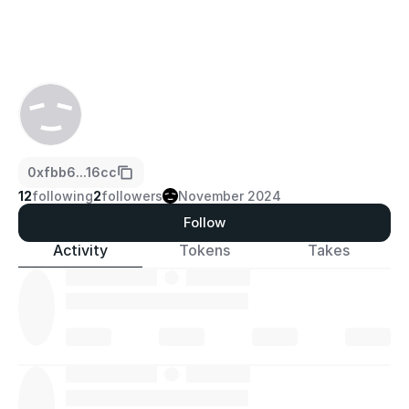
0xfbb6...16cc
12
following
2
followers
November 2024
Follow
Activity
Tokens
Takes
·
·
·
·