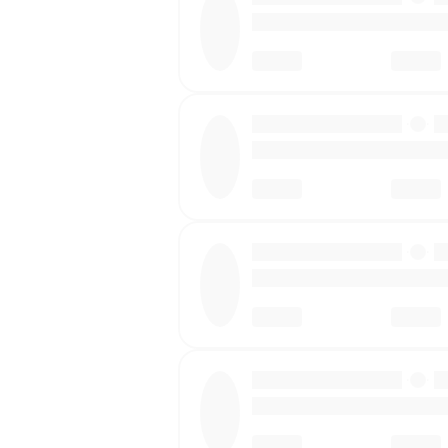
·
·
·
·
·
·