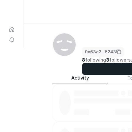
0x63c2...5243
8
following
3
followers
Activity
T
·
·
·
·