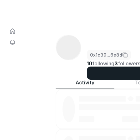
0x1c39...6e8d
10
following
3
follower
Activity
T
·
·
·
·