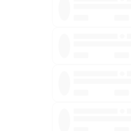
·
·
·
·
·
·