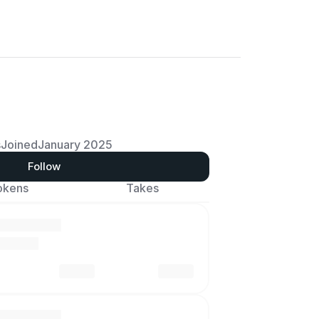
s
Joined
January 2025
Follow
okens
Takes