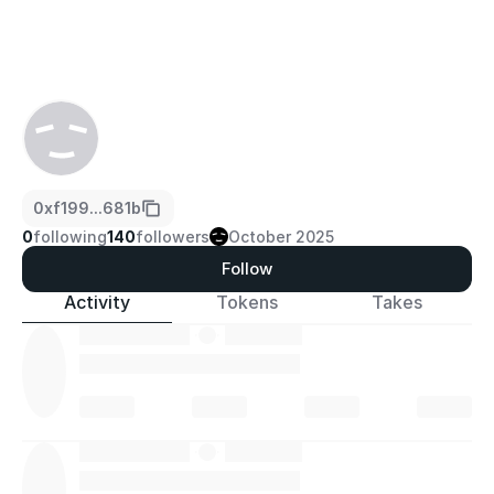
0xf199...681b
0
following
140
followers
October 2025
Follow
Activity
Tokens
Takes
·
·
·
·