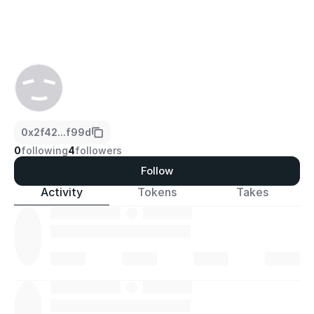
0x2f42...f99d
0
following
4
followers
Follow
Activity
Tokens
Takes
·
·
·
·