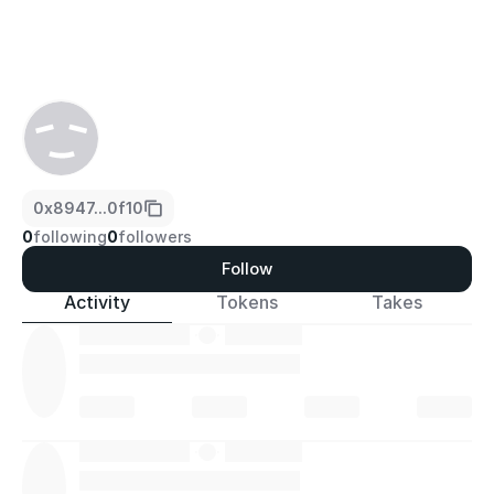
0x8947...0f10
0
following
0
followers
Follow
Activity
Tokens
Takes
·
·
·
·