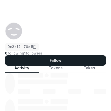
0x3bf2...70d1
0
following
1
followers
Follow
Activity
Tokens
Takes
·
·
·
·