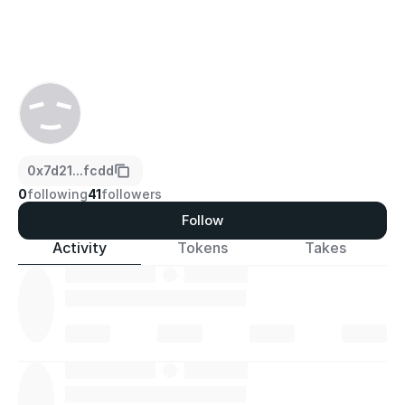
0x7d21...fcdd
0
following
41
followers
Follow
Activity
Tokens
Takes
·
·
·
·