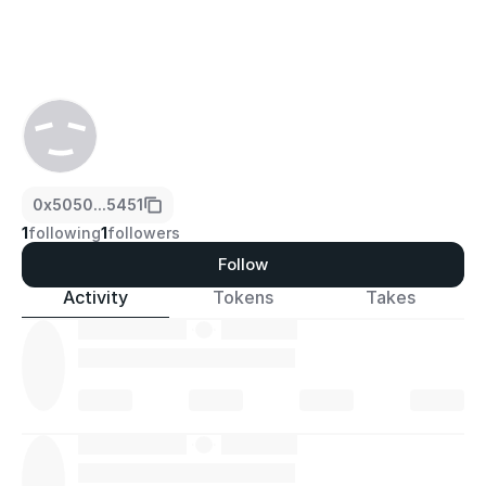
0x5050...5451
1
following
1
followers
Follow
Activity
Tokens
Takes
·
·
·
·