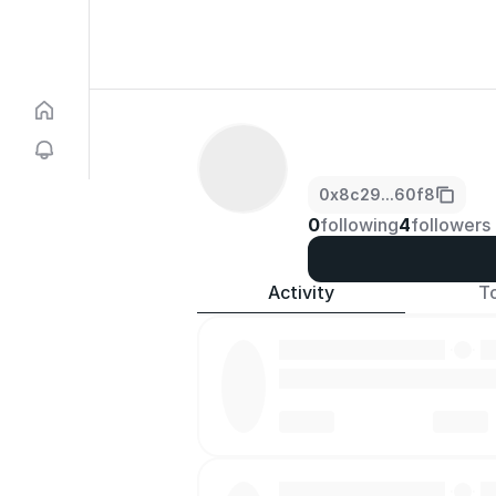
0x8c29...60f8
0
following
4
followers
Activity
T
·
·
·
·