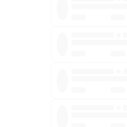
·
·
·
·
·
·