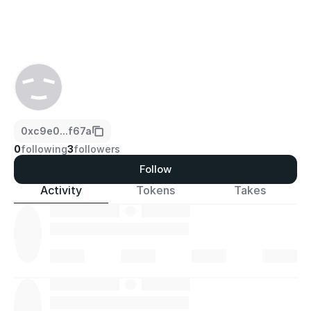
0xc9e0...f67a
0
following
3
followers
Follow
Activity
Tokens
Takes
·
·
·
·