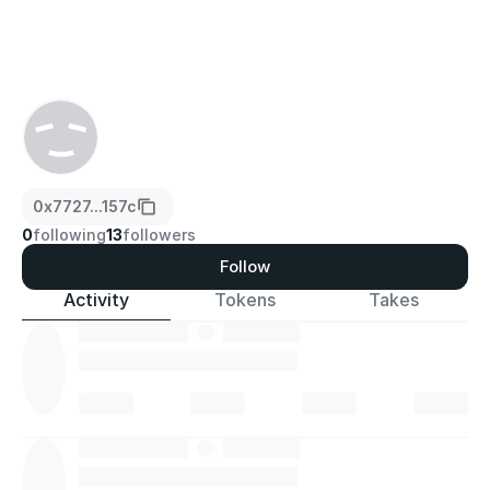
0x7727...157c
0
following
13
followers
Follow
Activity
Tokens
Takes
·
·
·
·