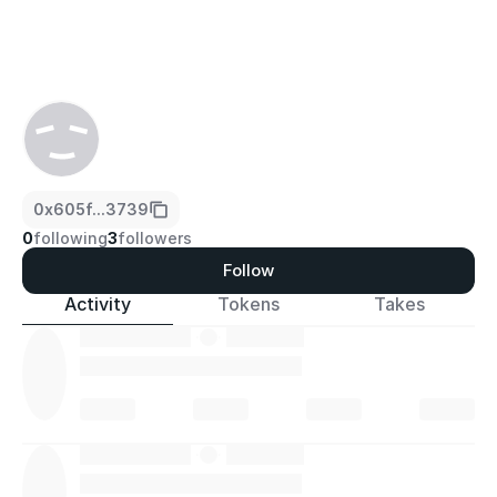
0x605f...3739
0
following
3
followers
Follow
Activity
Tokens
Takes
·
·
·
·