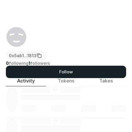
0x5ab1...1813
0
following
1
followers
Follow
Activity
Tokens
Takes
·
·
·
·