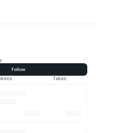
s
Follow
okens
Takes