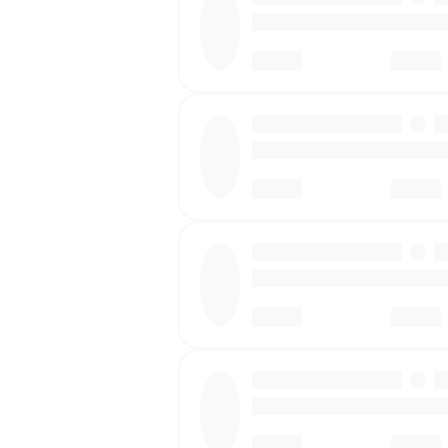
·
·
·
·
·
·