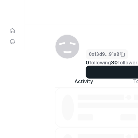
0x13d9...91a8
0
following
30
follower
Activity
T
·
·
·
·