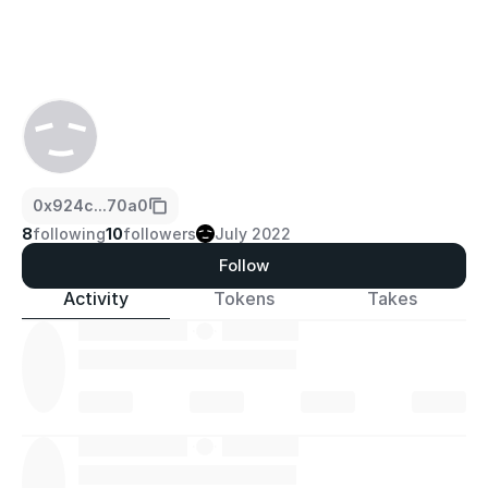
0x924c...70a0
8
following
10
followers
July 2022
Follow
Activity
Tokens
Takes
·
·
·
·