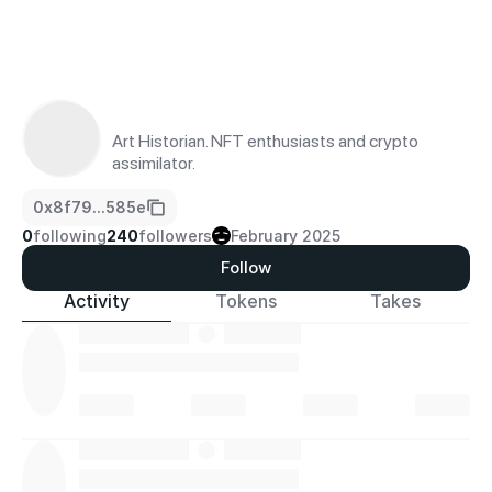
Art Historian. NFT enthusiasts and crypto 
assimilator.
0x8f79...585e
0
following
240
followers
February 2025
Follow
Activity
Tokens
Takes
·
·
·
·