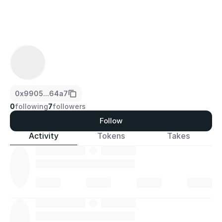
0x9905...64a7
0
following
7
followers
Follow
Activity
Tokens
Takes
·
·
·
·