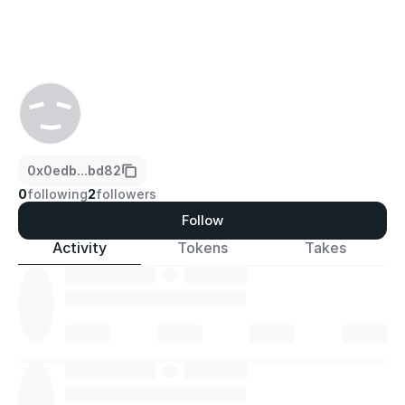
0x0edb...bd82
0
following
2
followers
Follow
Activity
Tokens
Takes
·
·
·
·