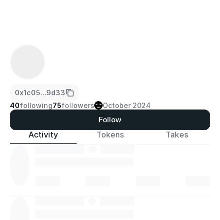
0x1c05...9d33
40
following
75
followers
October 2024
Follow
Activity
Tokens
Takes
·
·
·
·