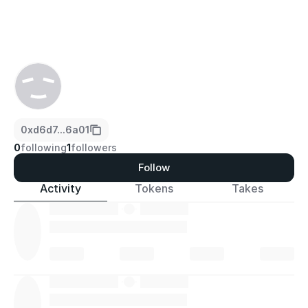
0xd6d7...6a01
0
following
1
followers
Follow
Activity
Tokens
Takes
·
·
·
·