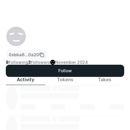
0xbba6...0a20
8
following
3
followers
November 2024
Follow
Activity
Tokens
Takes
·
·
·
·