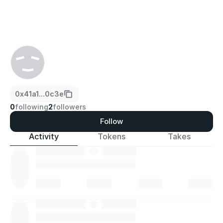
0x41a1...0c3e
0
following
2
followers
Follow
Activity
Tokens
Takes
·
·
·
·