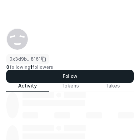
0x3d9b...8161
0
following
1
followers
Follow
Activity
Tokens
Takes
·
·
·
·