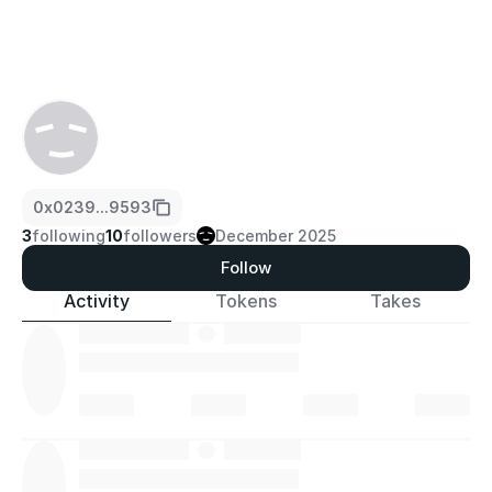
0x0239...9593
3
following
10
followers
December 2025
Follow
Activity
Tokens
Takes
·
·
·
·