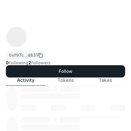
0xf97c...d831
0
following
2
followers
Follow
Activity
Tokens
Takes
·
·
·
·