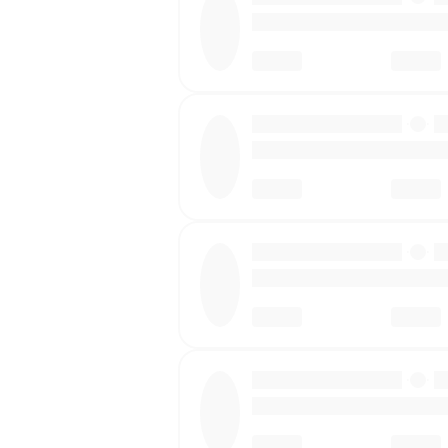
·
·
·
·
·
·