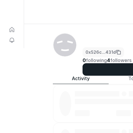
0x526c...431d
0
following
4
followers
Activity
T
·
·
·
·