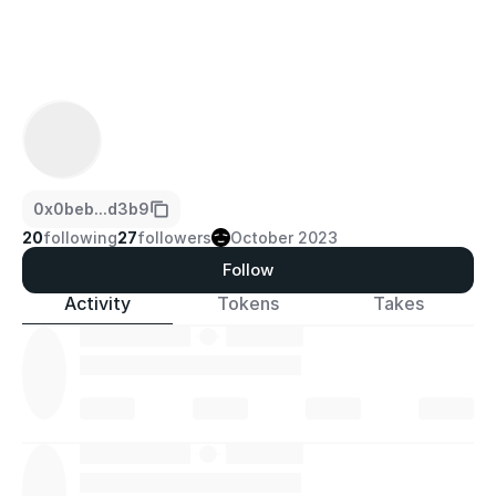
0x0beb...d3b9
20
following
27
followers
October 2023
Follow
Activity
Tokens
Takes
·
·
·
·